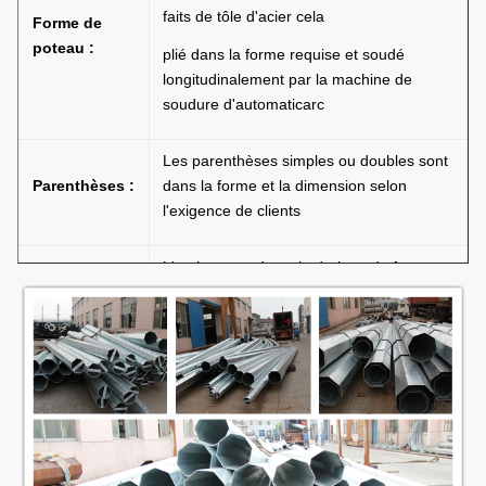
faits de tôle d'acier cela
Forme de
poteau :
plié dans la forme requise et soudé
longitudinalement par la machine de
soudure d'automaticarc
Les parenthèses simples ou doubles sont
Parenthèses :
dans la forme et la dimension selon
l'exigence de clients
L'embase est à angle droit ou de forme
ronde avec les trous encochés pour le
Embase :
boulon d'anchrage et la dimension selon
l'exigence de clients
Groung a
Le souterrain enterré par longueur selon
monté :
l'exigence de clients
Galvanisation
Galvanisation d'immersion chaude avec