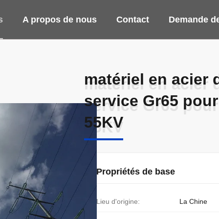
s
A propos de nous
Contact
Demande de
matériel en acier
matériel en acier
service Gr65 pour 
service Gr65 pour 
55KV
55KV
Propriétés de base
Lieu d'origine:
La Chine