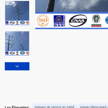
poteaux de service en métal
poteau télescopant 
Les Étiquettes: