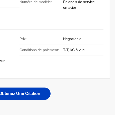
/
Numéro de modèle:
Polonais de service
en acier
Prix:
Négociable
Conditions de paiement:
T/T, l/C à vue
our
Obtenez Une Citation