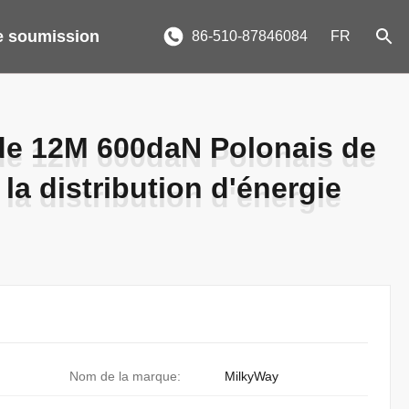
 soumission
86-510-87846084
FR
 de 12M 600daN Polonais de
 de 12M 600daN Polonais de
la distribution d'énergie
la distribution d'énergie
Nom de la marque:
MilkyWay