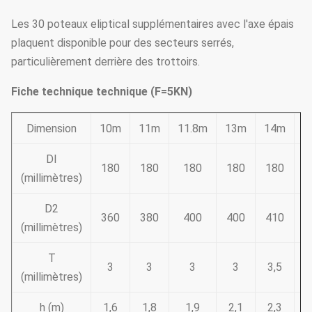
Les 30 poteaux eliptical supplémentaires avec l'axe épais
plaquent disponible pour des secteurs serrés,
particulièrement derrière des trottoirs.
Fiche technique technique (F=5KN)
Dimension
10m
11m
11.8m
13m
14m
1
DI
180
180
180
180
180
1
(millimètres)
D2
360
380
400
400
410
4
(millimètres)
T
3
3
3
3
3,5
3
(millimètres)
h (m)
1,6
1,8
1,9
2,1
2,3
2