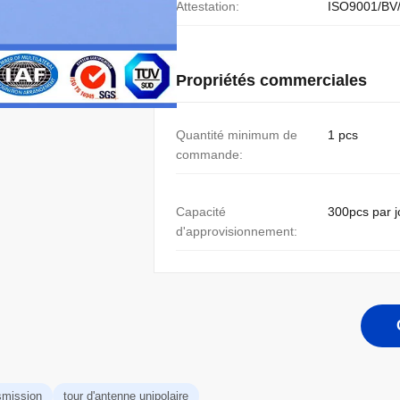
Attestation:
ISO9001/BV
Propriétés commerciales
Quantité minimum de
1 pcs
commande:
Capacité
300pcs par j
d'approvisionnement:
nsmission
tour d'antenne unipolaire