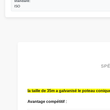
standard:
ISO
SPÉ
la taille de 35m a galvanisé le poteau coni
Avantage compétitif :