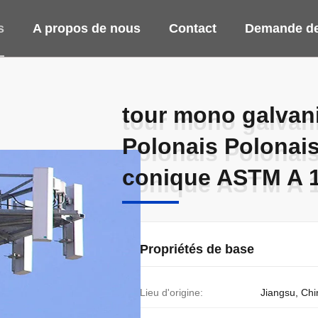
s
A propos de nous
Contact
Demande de
tour mono galvani
tour mono galvani
Polonais Polonai
Polonais Polonai
conique ASTM A 
conique ASTM A 
Propriétés de base
Lieu d'origine:
Jiangsu, Chi