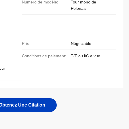
/
Numéro de modèle:
Tour mono de
Polonais
Prix:
Négociable
Conditions de paiement:
T/T ou l/C à vue
our
Obtenez Une Citation