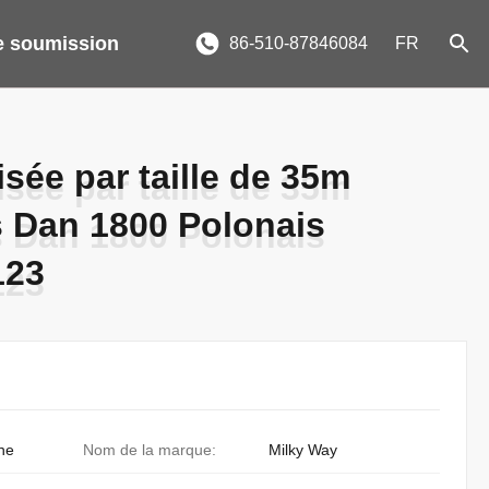
 soumission
86-510-87846084
FR
sée par taille de 35m
sée par taille de 35m
s Dan 1800 Polonais
s Dan 1800 Polonais
123
123
ne
Nom de la marque:
Milky Way