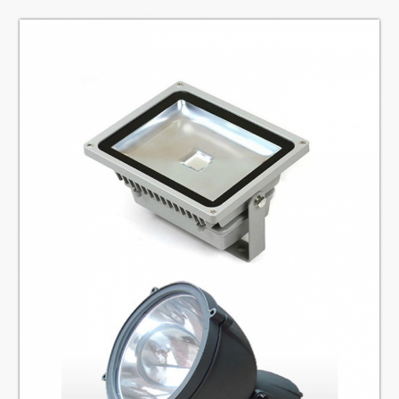
4.
Taille
: de 2.5m--50m
5.
Caractéristiques de Colourand
et la couleur comme
exigences
6.
Épaisseur
environ de 3mm-6mm
7.
Paquet
: sac et nylon tissés, aussi comme exigences des
clients
8.
Norme
: Q235 Q345