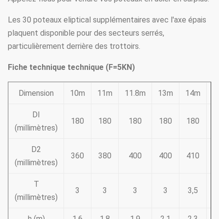
Les 30 poteaux eliptical supplémentaires avec l'axe épais
plaquent disponible pour des secteurs serrés,
particulièrement derrière des trottoirs.
Fiche technique technique (F=5KN)
Dimension
10m
11m
11.8m
13m
14m
1
DI
180
180
180
180
180
1
(millimètres)
D2
360
380
400
400
410
4
(millimètres)
T
3
3
3
3
3,5
3
(millimètres)
h (m)
1,6
1,8
1,9
2,1
2,3
2