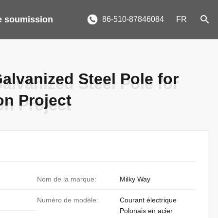
 soumission
86-510-87846084
FR
alvanized Steel Pole for
alvanized Steel Pole for
on Project
on Project
Nom de la marque:
Milky Way
Numéro de modèle:
Courant électrique
Polonais en acier