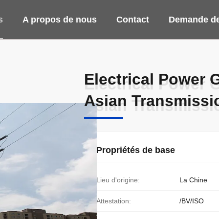
s
A propos de nous
Contact
Demande de
Electrical Power G
Electrical Power G
Asian Transmissi
Asian Transmissi
Propriétés de base
Lieu d'origine:
La Chine
Attestation:
/BV/ISO