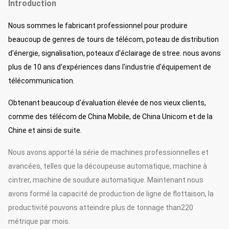
Introduction
simple
14m
Nous sommes le fabricant professionnel pour produire
Polonais
en acier,
beaucoup de genres de tours de télécom, poteau de distribution
MK14SFS
appui
230
230
d'énergie, signalisation, poteaux d'éclairage de stree. nous avons
d'individu,
circuit
plus de 10 ans d'expériences dans l'industrie d'équipement de
simple
télécommunication.
15m
Polonais
Obtenant beaucoup d'évaluation élevée de nos vieux clients,
en acier,
MK15SFS
appui
230
230
comme des télécom de China Mobile, de China Unicom et de la
d'individu,
circuit
Chine et ainsi de suite.
simple
Nous avons apporté la série de machines professionnelles et
avancées, telles que la découpeuse automatique, machine à
cintrer, machine de soudure automatique. Maintenant nous
avons formé la capacité de production de ligne de flottaison, la
productivité pouvons atteindre plus de tonnage than220
métrique par mois.