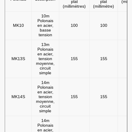
plat
plat
(milli
(millimètres)
(millimètre)
10m
Polonais
MK10
en acier,
100
100
basse
tension
13m
Polonais
en acier,
MK13S
tension
155
155
moyenne,
circuit
simple
14m
Polonais
en acier,
MK14S
tension
155
155
moyenne,
circuit
simple
14m
Polonais
en acier,