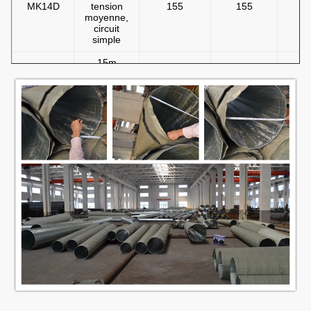
MK14D
tension
155
155
moyenne,
circuit
simple
15m
Polonais
en acier,
circuit de
MK15S/D
155
155
tension,
simple et
double
moyen
10m
Polonais
en acier,
MK10SFS
appui
230
230
d'individu,
basse
tension
13m
Polonais
en acier,
MK13SFS
appui
230
230
d'individu,
circuit