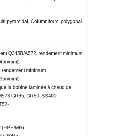
lti-pyramidal, Columniform, polygonal
ment Q345B/A572, rendement minimum
345n/mm2
 rendement minimum
235n/mm2
que la bobine laminée à chaud de
M573 GR65, GR50, SS400,
T52-
W (HPS/MH)