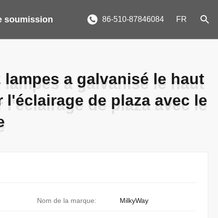
 soumission
86-510-87846084
FR
 lampes a galvanisé le haut
 lampes a galvanisé le haut
l'éclairage de plaza avec le
l'éclairage de plaza avec le
e
e
Nom de la marque:
MilkyWay