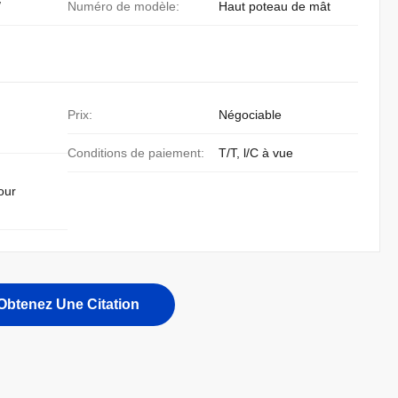
/
Numéro de modèle:
Haut poteau de mât
Prix:
Négociable
Conditions de paiement:
T/T, l/C à vue
our
Obtenez Une Citation