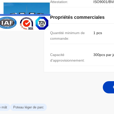
Attestation:
ISO9001/BV
Propriétés commerciales
Quantité minimum de
1 pcs
commande:
Capacité
300pcs par j
d'approvisionnement:
e mât
Poteau léger de parc