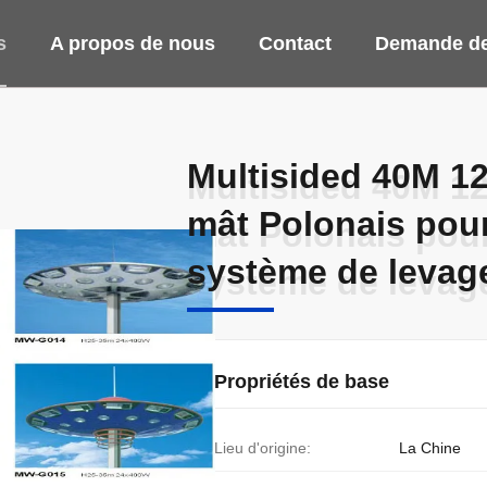
s
A propos de nous
Contact
Demande de
Multisided 40M 12
Multisided 40M 12
mât Polonais pour 
mât Polonais pour 
système de levag
système de levag
Propriétés de base
Lieu d'origine:
La Chine