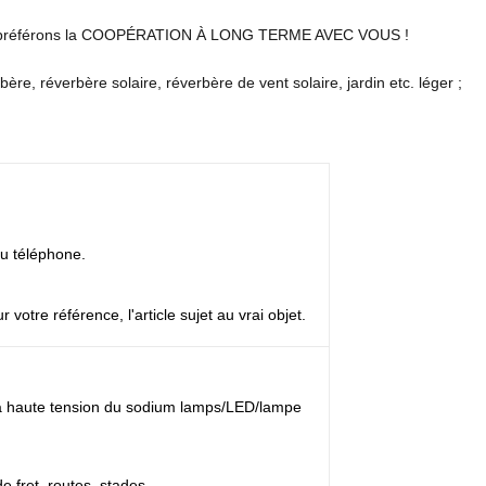
ous préférons la COOPÉRATION À LONG TERME AVEC VOUS !
ère, réverbère solaire, réverbère de vent solaire, jardin etc. léger ;
ou téléphone.
 votre référence, l'article sujet au vrai objet.
à haute tension du sodium lamps/LED/lampe
de fret, routes, stades,