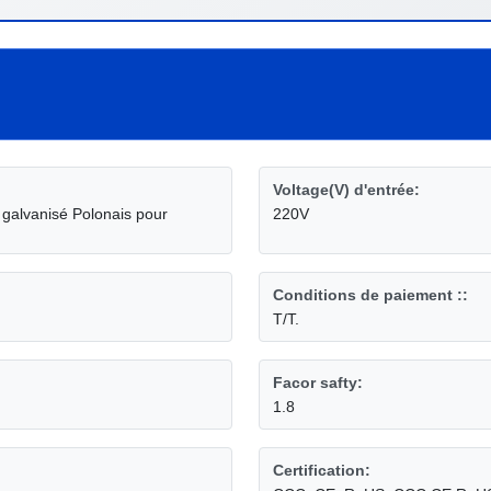
Voltage(V) d'entrée:
 galvanisé Polonais pour
220V
Conditions de paiement ::
T/T.
Facor safty:
1.8
Certification: