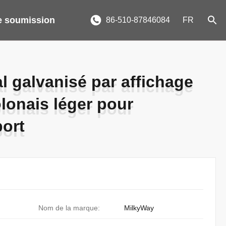
 soumission
86-510-87846084
FR
l galvanisé par affichage
l galvanisé par affichage
lonais léger pour
lonais léger pour
port
port
Nom de la marque:
MilkyWay