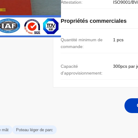
Attestation:
ISO9001/BV
Propriétés commerciales
Quantité minimum de
1 pcs
commande:
Capacité
300pcs par j
d'approvisionnement:
e mât
Poteau léger de parc