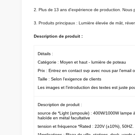
2. Plus de 13 ans d'expérience de production. N
3. Produits principaux : Lumière élevée de mât, réverb
Description de produit :
Détails :
Catégorie : Moyen et haut - lumière de poteau
Prix : Entrez en contact svp avec nous par l'email 
Taille : Selon l'exigence de clients
Les images et l'introduction des textes est juste pour
Description de produit :
source de *Light (ampoule) : 400W/1000W lampe 
haloïde en métal facultative
tension et fréquence *Rated : 220V (±10%), 50HZ.
*Applications : Plaza de ville, stations, dock, yards 