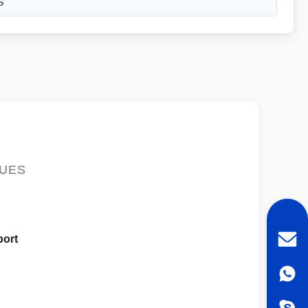
S
QUES
port