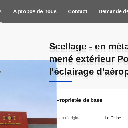
s
A propos de nous
Contact
Demande de
Scellage - en méta
Scellage - en méta
mené extérieur Po
mené extérieur Po
l'éclairage d'aéro
l'éclairage d'aéro
Propriétés de base
Lieu d'origine:
La Chine