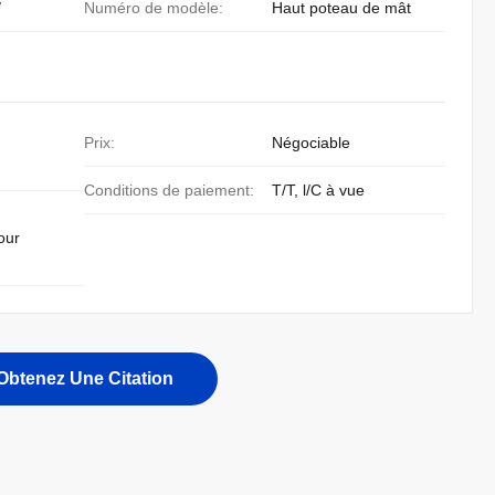
/
Numéro de modèle:
Haut poteau de mât
Prix:
Négociable
Conditions de paiement:
T/T, l/C à vue
our
Obtenez Une Citation