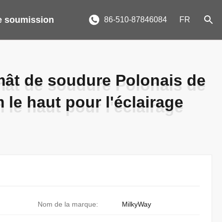
 soumission
86-510-87846084
FR
mât de soudure Polonais de
mât de soudure Polonais de
m le haut pour l'éclairage
m le haut pour l'éclairage
Nom de la marque:
MilkyWay