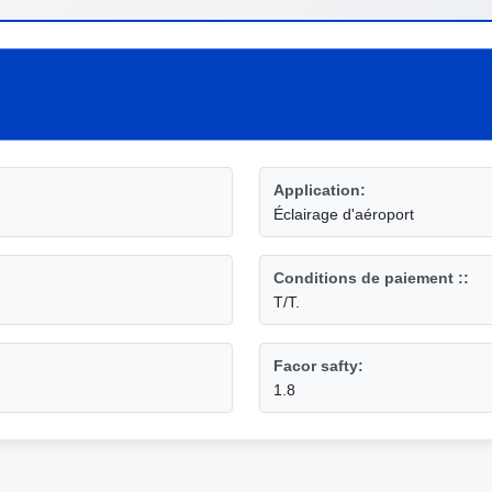
Application:
Éclairage d'aéroport
Conditions de paiement ::
T/T.
Facor safty:
1.8