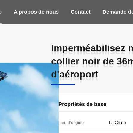
s
A propos de nous
Contact
Demande de
Imperméabilisez 
Imperméabilisez 
collier noir de 36
collier noir de 36
d'aéroport
d'aéroport
Propriétés de base
Lieu d'origine:
La Chine