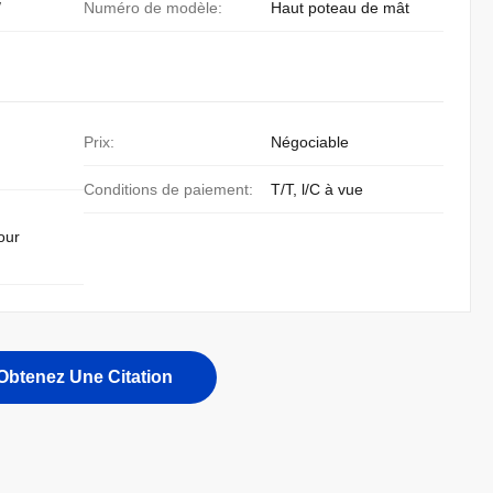
/
Numéro de modèle:
Haut poteau de mât
Prix:
Négociable
Conditions de paiement:
T/T, l/C à vue
our
Obtenez Une Citation