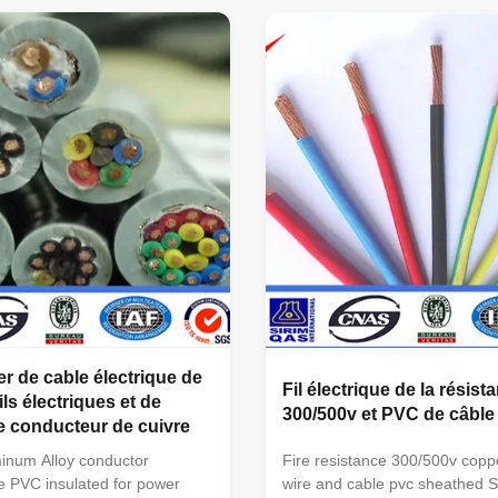
 Voltage : 300v-35kv No. of
PVC Insulation Wire BVR Cop
C,3C,4C, 5C, 3C+1E,4C+1E,
PVC Insulation Flexible Wire 
on of conductor(mm ): 1.5—
Core PVC Insulation PVC She
on : 1.
Wire BVVB Copper Core PVC I
door/outdoor,buliding wiring
PVC Sheath Flat Wire BLVVB
ed devices ,to supply the
Core PVC Insulation PVC Shea
hts
BV-90 Copper Core Heat-resi
ches,meters,plug point,air
PVC Insulation Voltage : 300v
er de cable électrique de
Fil électrique de la résist
ls électriques et de
300/500v et PVC de câble
e conducteur de cuivre
inum Alloy conductor
Fire resistance 300/500v copp
re PVC insulated for power
wire and cable pvc sheathed Sp