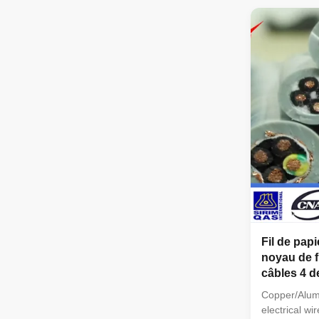
PE.PVC/XLPE
cores: 1C,2
3C+2E Secti
250 Applicati
Household,in
and associat
power for lig
fittings,swit
conditioners,
Fil de papi
noyau de fi
câbles 4 d
Copper/Alum
electrical wi