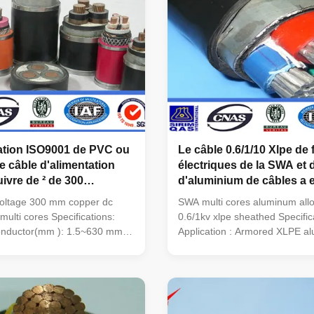
ation ISO9001 de PVC ou
Le câble 0.6/1/10 Xlpe de f
 câble d'alimentation
électriques de la SWA et d
ivre de ² de 300
d'aluminium de câbles a 
s
voltage 300 mm copper dc
SWA multi cores aluminum allo
multi cores Specifications:
0.6/1kv xlpe sheathed Specific
conductor(mm ): 1.5~630 mm2
Application : Armored XLPE a
/XLPE Color: BLACK Outer
alloy cable are suited for layin
 or PE Conductor 99.5% Pure
cable trench ,On cable racks a
 Copper or Aluminum alloy
Unable bear external pressur
to 220kv No. of cores: 1, 2, 3,
tensions. sheath: PVC/XLPE O
+1, 3+2 Standards: The
XLPE Conductor Aluminum allo