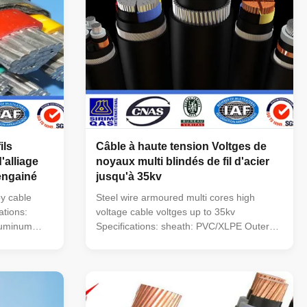
ils
Câble à haute tension Voltges de
'alliage
noyaux multi blindés de fil d'acier
engainé
jusqu'à 35kv
y cable
Steel wire armoured multi cores high
ations:
voltage cable voltges up to 35kv
luminum
Specifications: sheath: PVC/XLPE Outer
g indoors ,In
Sheath: PVC or PE Conductor 99.5% Pure
nd in pipes.
Oxygen Free Copper or Aluminum alloy
es and
Voltage : 0.6/1.2kv,10/22/35kv, No. of
uter Sheath:
cores: 1, 2, 3, 4, 5, 3+1, 4+1, 3+2 Section
y Voltage :
of conductor(mm ): 1.5~630 mm2