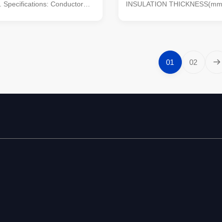
. Specifications: Conductor
INSULATION THICKNESS(mm)
Oxygen Free Copper or
2.79 sheath: PE.PVC/XLPE No.
loy sheath: PE.PVC/XLPE
1,2,3,4,2+1,3+1,4+1 and more
/1kV, 1.8/3kV, 6/10kV,
99.5% Pure Oxygen Free Copp
7/15kV, 12/20kV, 21/35kV,
Black, Green and as customer
of cores: 4 cores Section of
Packing: 100 meters per roll o
01
02
 ): 1.5—250 Application :
per roll or as per requirement A
er transmission and
These wire and cables are use
line with voltage rated at 35kV
general wiring, unenclosed, en
ompared with PVC Insulated
conduit, buried direct or in u
, xlpe power cable
ducts for