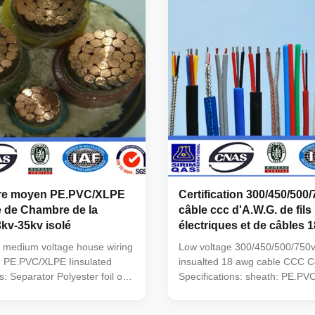
 mainly complying with IEC
0.6/1.2kv,10/22/35kv, No. of cor
ard, also can be produced
4, 5, 3+1, 4+1, 3+2 Section of
o OEM requirements and
conductor(mm ): 1.5~630 m
ars, Such as BS Standard,
Model name : VV Aluminum co
d, ASTM
insulated ,PVC
vre moyen PE.PVC/XLPE
Certification 300/450/500
e de Chambre de la
câble ccc d'A.W.G. de fils
3kv-35kv isolé
électriques et de câbles 1
basse tension
 medium voltage house wiring
Low voltage 300/450/500/750v
e PE.PVC/XLPE Iinsulated
insualted 18 awg cable CCC Cer
s: Separator Polyester foil or
Specifications: sheath: PE.P
tor 99.5% Pure Oxygen Free
Common model name: BV Cop
uminum alloy sheath:
PVC Insulation Wire BLV Alu