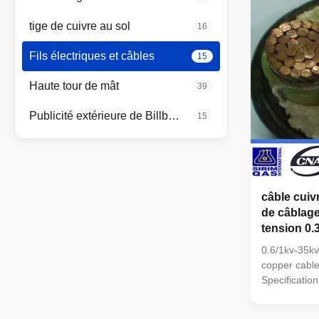
Products are
60502 stand
tige de cuivre au sol
16
according t
others stand
Fils électriques et câbles
15
DIN standar
Haute tour de mât
39
Publicité extérieure de Billboard
15
câble cui
de câblag
tension 0.
0.6/1kv-35kv
copper cabl
Specification
tape Conduc
Copper or Al