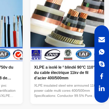
es: 1, 2, 3,
Application : Armored PVC high voltage
cable are suited for laying indoors ,In cable
m2 Common
trench ,On cable racks and in pipes.
re ,XLPE
Unable bear external pressures and
tensions. Common Model
/750v du
XLPE a isolé le ² blindé 90°C 110°C
du cable électrique 11kv de fil
8 de
d'acier 400/500mm
 pvc
XLPE insulated steel wire armoured 11kv
tification
power cable multi cores 400/500mm
VC/XLPE
Specifications: Conductor 99.5% Pure
per Core
Oxygen Free Copper or Aluminum alloy
minum Core
sheath: PE.PVC/XLPE Voltage : 11kv No.