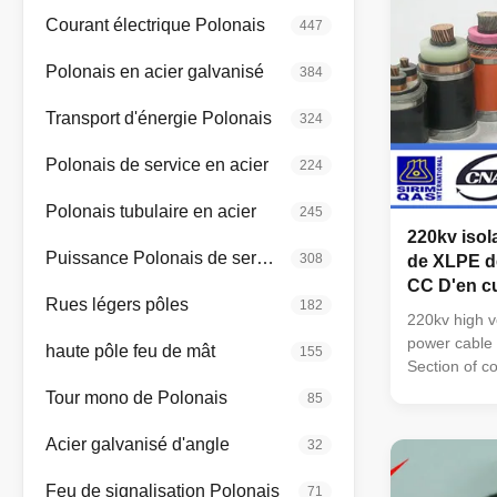
Courant électrique Polonais
447
Polonais en acier galvanisé
384
Transport d'énergie Polonais
324
Polonais de service en acier
224
Polonais tubulaire en acier
245
220kv isol
Puissance Polonais de service
308
de XLPE de
CC D'en cu
Rues légers pôles
182
millimètre
220kv high 
power cable 
haute pôle feu de mât
155
Section of 
sheath: PVC
Tour mono de Polonais
85
Sheath: PVC
Oxygen Free
Acier galvanisé d'angle
32
Voltage : up 
4, 5, 3+1, 4
Feu de signalisation Polonais
71