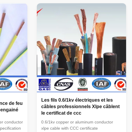
per Core
of cores: 1C,2C,3C,4C, 5C, 3C+1E,4C+1E,
BVV Copper
3C+2E Section of conductor(mm ): 1.5—
ath Round
250 Application : This kind of cable can be
nsulation
used for electricity supply in low voltage
 Aluminum
installation system. They are well adapted
th Flat Wire
to underground use in industrial
stance 105℃
applications with an additional mechanical
protection
Les fils 0.6/1kv électriques et les
ance de feu
câbles professionnels Xlpe câblent
 engainé
le certificat de ccc
er conductor
0.6/1kv copper or aluminum conductor
ecification
xlpe cable with CCC certificate