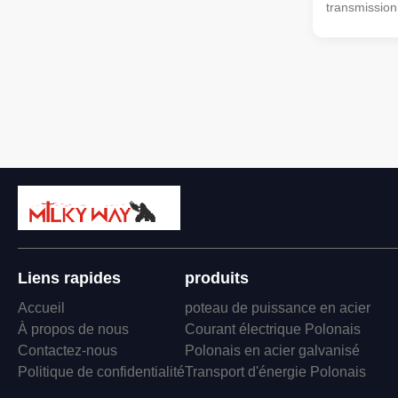
transmission
99.5% Pure 
Aluminum al
Voltage : 0.6
8.7/10kV, 8.
26/35kV No. 
conductor(mm
Used for pow
distribution 
and below.C
Power Cable
Liens rapides
produits
Accueil
poteau de puissance en acier
À propos de nous
Courant électrique Polonais
Contactez-nous
Polonais en acier galvanisé
Politique de confidentialité
Transport d'énergie Polonais