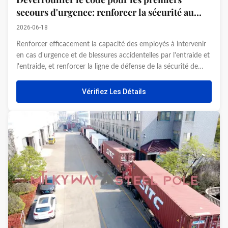
secours d'urgence: renforcer la sécurité au
travail (Jiangsu Milky Way Steel Poles Co.,
2026-06-18
Ltd.
Renforcer efficacement la capacité des employés à intervenir
en cas d'urgence et de blessures accidentelles par l'entraide et
l'entraide, et renforcer la ligne de défense de la sécurité de
l'entreprise dans la production,Jiangsu Milky Way Steel Poles
Co.., Ltd. a récemment invité une équipe de ...
Vérifiez Les Détails