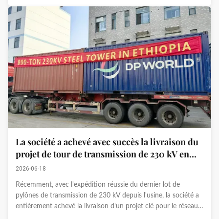
La société a achevé avec succès la livraison du
projet de tour de transmission de 230 kV en
Éthiopie
2026-06-18
Récemment, avec l'expédition réussie du dernier lot de
pylônes de transmission de 230 kV depuis l'usine, la société a
entièrement achevé la livraison d'un projet clé pour le réseau
national éthiopien. Cette étape importante marque une autre