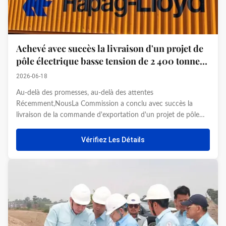
Achevé avec succès la livraison d'un projet de
pôle électrique basse tension de 2 400 tonnes
en Afrique, soutenant les infrastructures
2026-06-18
électriques africaines
Au-delà des promesses, au-delà des attentes
Récemment,NousLa Commission a conclu avec succès la
livraison de la commande d'exportation d'un projet de pôle
électrique basse tension vers l'Afrique (2 400 tonnes, 106
conteneurs).Cette collaboration marque un pas en avant
Vérifiez Les Détails
important dans l'approfondissem...