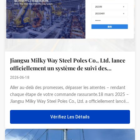
Jiangsu Milky Way Steel Poles Co., Ltd. lance
officiellement un système de suivi des
commandes
2026-06-18
Aller au-delà des promesses, dépasser les attentes – rendant
chaque étape de votre commande rassurante.18 mars 2025 –
Jiangsu Milky Way Steel Poles Co., Ltd. a officiellement lancé
son tout nouveau système de demande de commandes
clients. Cette innovation pionnière établit une nouvelle
Vérifiez Les Détails
référence ...