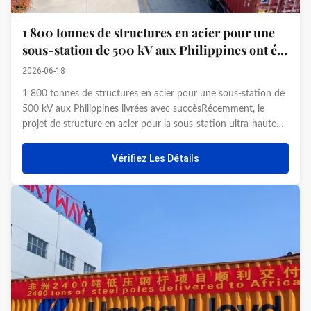
1 800 tonnes de structures en acier pour une
sous-station de 500 kV aux Philippines ont été
livrées récemment avec succès
2026-06-18
1 800 tonnes de structures en acier pour une sous-station de
500 kV aux Philippines livrées avec succèsRécemment, le
projet de structure en acier pour la sous-station ultra-haute
tension de 500 kV aux Philippines, entrepris par notre société,
a été achevé avec succès et a passé avec succès l...
Vérifiez Les Détails