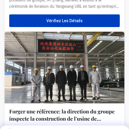
président de groupe, M. Zhang Jianwei, a assisté à la
cérémonie de livraison du Yangwang U8L en tant qu'entreprise
cliente clé. Le véhicule, largement considéré comme le
symbole de la plus haute réussite de l'industrie automobile
Vérifiez Les Détails
chinoise, a ét...
Forger une référence: la direction du groupe
inspecte la construction de l'usine de
fabrication intelligente à Shandong Tra
2026-06-18