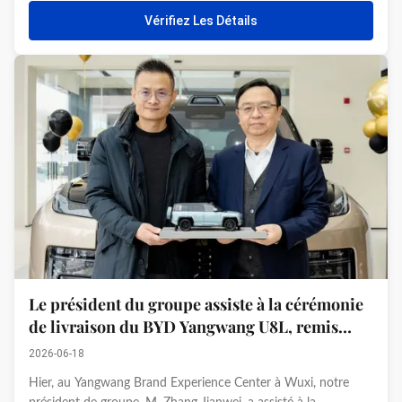
réalisation importante du Groupe dans le domaine du d...
Vérifiez Les Détails
Le président du groupe assiste à la cérémonie
de livraison du BYD Yangwang U8L, remis
personnellement par le fondateur de BYD,
2026-06-18
Wang Chuanfu
Hier, au Yangwang Brand Experience Center à Wuxi, notre