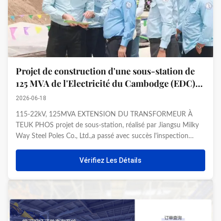
Projet de construction d'une sous-station de
125 MVA de l'Electricité du Cambodge (EDC)
accepté et livré avec succès
2026-06-18
115-22kV, 125MVA EXTENSION DU TRANSFORMEUR À
TEUK PHOS projet de sous-station, réalisé par Jiangsu Milky
Way Steel Poles Co., Ltd.,a passé avec succès l'inspection
d'acceptation de l'Electricité du Cambodge (EDC) et a été
officiellement livré pour utilisationLes dirigeants et les chefs de
Vérifiez Les Détails
projet d...