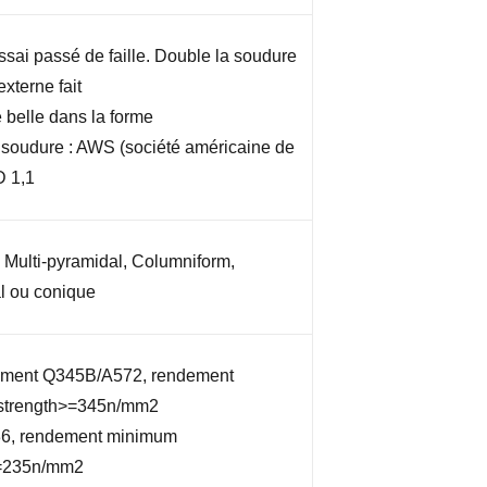
ssai passé de faille. Double la soudure
externe fait
 belle dans la forme
soudure : AWS (société américaine de
D 1,1
 Multi-pyramidal, Columniform,
l ou conique
ement Q345B/A572, rendement
strength>=345n/mm2
6, rendement minimum
>=235n/mm2