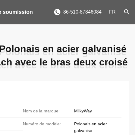
 soumission
86-510-87846084
FR
olonais en acier galvanisé
olonais en acier galvanisé
ch avec le bras deux croisé
ch avec le bras deux croisé
Nom de la marque:
MilkyWay
/
Numéro de modèle:
Polonais en acier
galvanisé