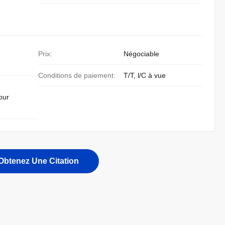
Prix:
Négociable
Conditions de paiement:
T/T, l/C à vue
our
Obtenez Une Citation