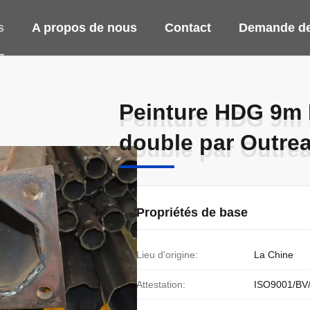
s
A propos de nous
Contact
Demande de
Peinture HDG 9m P
Peinture HDG 9m P
double par Outrea
double par Outrea
Propriétés de base
Lieu d'origine:
La Chine
Attestation:
ISO9001/BV