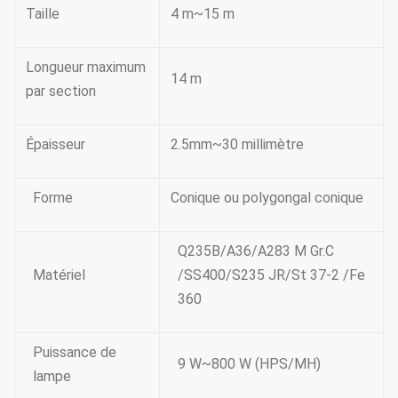
Taille
4 m~15 m
Longueur maximum
14 m
par section
Épaisseur
2.5mm~30 millimètre
Forme
Conique ou polygongal conique
Q235B/A36/A283 M Gr.C
Matériel
/SS400/S235 JR/St 37-2 /Fe
360
Puissance de
9 W~800 W (HPS/MH)
lampe