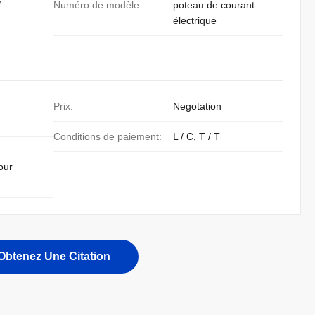
/
Numéro de modèle:
poteau de courant
électrique
Prix:
Negotation
Conditions de paiement:
L / C, T / T
our
Obtenez Une Citation