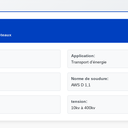
oteaux
Application:
Transport d'énergie
Norme de soudure:
AWS D 1,1
tension:
10kv à 400kv