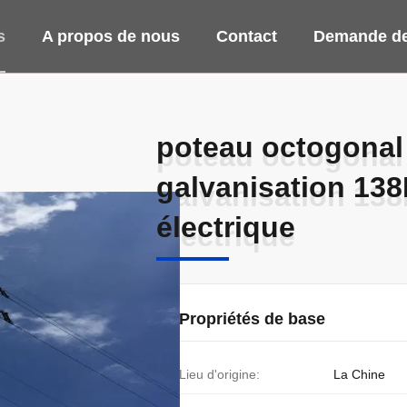
s
A propos de nous
Contact
Demande de
poteau octogonal 
poteau octogonal 
galvanisation 138
galvanisation 138
électrique
électrique
Propriétés de base
Lieu d'origine:
La Chine