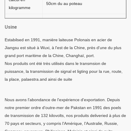
50cm du au poteau
kilogramme
Matériel
Acier
Usine
Le → Cutting→Molding d'essai de
Estabilsed en 1991, manière laiteuse Polonais en acier de
matière première ou le →Dimension
Jiangsu est situé à Wuxi, à l'est de la Chine, près d'une du plus
(longitudinal) →Welding de
grand port maritime de la Chine, Changhaï, port.
recourbement vérifient le →
Processus de
Nos produits ont été très utilisés dans le transmsion de
Deburr→Galvanization de →Calibration
fabrication
puissance, la transmission de signal et ligting pour la rue, route,
de perçage de →Hole de soudure de
la place, palaestra.and ainsi de suite
→Flange ou saupoudrent le revêtement,
→Thread de →Recalibration de peinture
→Packaging
Nous avons l'abondance de l'expérience d'exportation. Depuis
notre premier ordre d'outre-mer de Pakstan en 1991 des poels
Épaisseur
1 millimètre à 30 millimètres
de transmission de 132 kilovolts, nos produits deliveried à plus de
La soudure est conforme à CSA et à
70 pays et secteurs, y compris l'Amérique, l'Australie, Russie,
AWS, norme d'AWS D1.1.