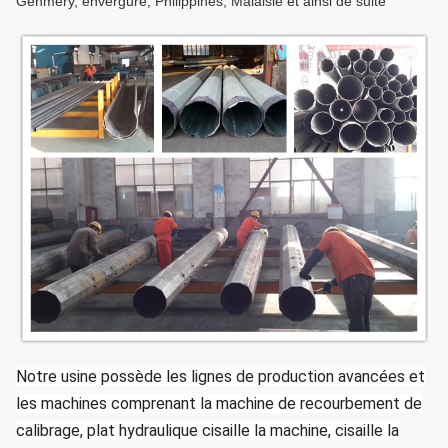
Genmery, envergure, Philippines, Malaisie et ainsi de suite
Soudure
Les soudeuses ont le certificat
correspondant après essai et inspection.
Galvanisation d'immersion chaude selon
Galvanisation
la norme chinoise GB/T 13912-2002
ou norme américaine ASTM A123.
Nous pouvons concevoir gratuitement si
Conception de
la quantité est nombreuse, client
poteau
devrions fournir le paramètre de
conception.
Notre usine possède les lignes de production avancées et
les machines comprenant la machine de recourbement de
calibrage, plat hydraulique cisaille la machine, cisaille la