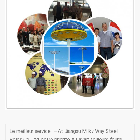
Le meilleur service : --At Jiangsu Milky Way Steel
Poles Co.,Ltd, notre priorité #1 avait toujours fourni