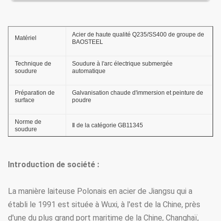
Acier de haute qualité Q235/SS400 de groupe de
Matériel
BAOSTEEL
Technique de
Soudure à l'arc électrique submergée
soudure
automatique
Préparation de
Galvanisation chaude d'immersion et peinture de
surface
poudre
Norme de
Ⅱ de la catégorie GB11345
soudure
Épaisseur du
≥ 86um
zingage
Introduction de société :
Pouvoir adhésif
GB2694-88
du zingage
La manière laiteuse Polonais en acier de Jiangsu qui a
établi le 1991 est située à Wuxi, à l'est de la Chine, près
capacité d'Anti-
36.9m/s
d'une du plus grand port maritime de la Chine, Changhaï,
vent