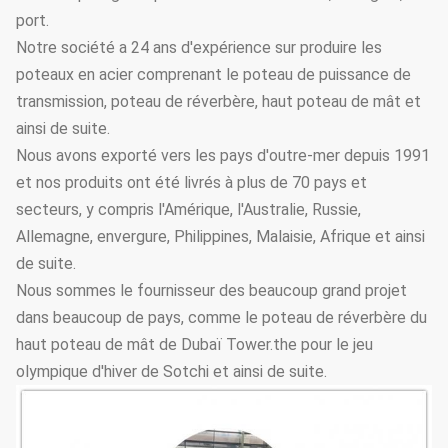
port.
Vie anti-
années ≥20
Notre société a 24 ans d'expérience sur produire les
corrosive
poteaux en acier comprenant le poteau de puissance de
Épaisseur
≥100um
transmission, poteau de réverbère, haut poteau de mât et
ainsi de suite.
Couche de
Pouvoir
GB9286-880
Nous avons exporté vers les pays d'outre-mer depuis 1991
revêtement
adhésif
et nos produits ont été livrés à plus de 70 pays et
Dureté
≥2H
secteurs, y compris l'Amérique, l'Australie, Russie,
Allemagne, envergure, Philippines, Malaisie, Afrique et ainsi
Options en acier
de taille de
3.5m~15m
de suite.
Polonais
Nous sommes le fournisseur des beaucoup grand projet
dans beaucoup de pays, comme le poteau de réverbère du
Type options de
Polonais
Conique, polygonal
haut poteau de mât de Dubaï Tower.the pour le jeu
d'éclairage
routier
olympique d'hiver de Sotchi et ainsi de suite.