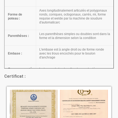
Axes longitudinalement articulés et polygonaux
Forme de
ronds, coniques, octogonaux, carrés, mi, forme
poteau :
requise et welde par la machine de soudure
d'automaticarc
Les parenthèses simples ou doubles sont dans la
Parenthèses :
forme et la dimension selon la condition
L'embase est à angle droit ou de forme ronde
Embase :
avec les trous encochés pour le boulon
d'anchrage
Groung a monté
Le type ou le boulon d'anchrage planté par
:
longueur
Certificat :
Galvanisation d'immersion chaude avec
Galvanisation :
l'épaisseur de la moyenne de 80-100µm
Revêtement de
La peinture pure de poudre de polyester, couleur
poudre :
est facultative