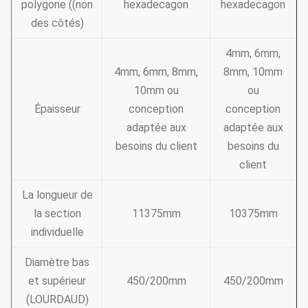
polygone ((non
hexadecagon
hexadecagon
des côtés)
4mm, 6mm,
4mm, 6mm, 8mm,
8mm, 10mm
10mm ou
ou
Épaisseur
conception
conception
adaptée aux
adaptée aux
besoins du client
besoins du
client
La longueur de
la section
11375mm
10375mm
individuelle
Diamètre bas
et supérieur
450/200mm
450/200mm
(LOURDAUD)