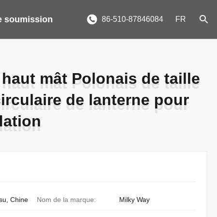
 soumission
86-510-87846084
FR
haut mât Polonais de taille
haut mât Polonais de taille
irculaire de lanterne pour
irculaire de lanterne pour
dation
dation
gsu, Chine
Nom de la marque:
Milky Way