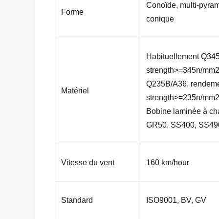
Conoïde, multi-pyram
Forme
conique
Habituellement Q34
strength>=345n/mm
Q235B/A36, rendem
Matériel
strength>=235n/mm
Bobine laminée à c
GR50, SS400, SS490
Vitesse du vent
160 km/hour
Standard
ISO9001, BV, GV