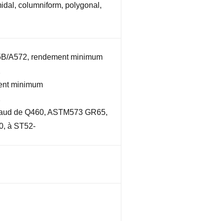
idal, columniform, polygonal,
5B/A572, rendement minimum
2
ent minimum
2
haud de Q460, ASTM573 GR65,
, à ST52-