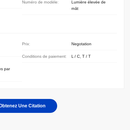
Numéro de modèle:
Lumière élevée de
mât
Prix:
Negotation
Conditions de paiement:
L / C, T / T
es par
Obtenez Une Citation