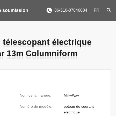
 soumission
86-510-87846084
FR
 télescopant électrique
 télescopant électrique
par 13m Columniform
par 13m Columniform
Nom de la marque:
MilkyWay
/
Numéro de modèle:
poteau de courant
électrique