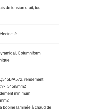
is de tension droit, tour
électricité
pyramidal, Columniform,
nique
 Q345B/A572, rendement
gth>=345n/mm2
ndement minimum
n/mm2
la bobine laminée à chaud de