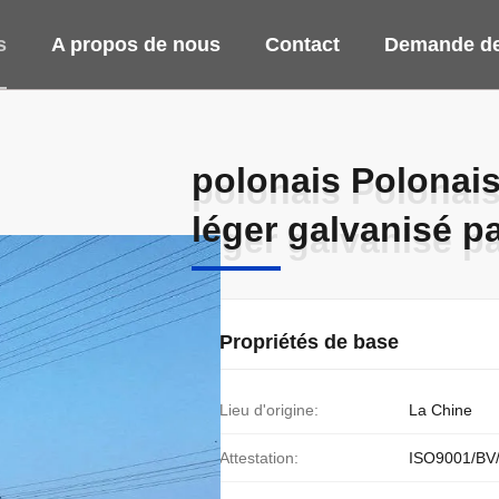
s
A propos de nous
Contact
Demande de
polonais Polonais
polonais Polonais
léger galvanisé 
léger galvanisé 
Propriétés de base
Lieu d'origine:
La Chine
Attestation:
ISO9001/BV